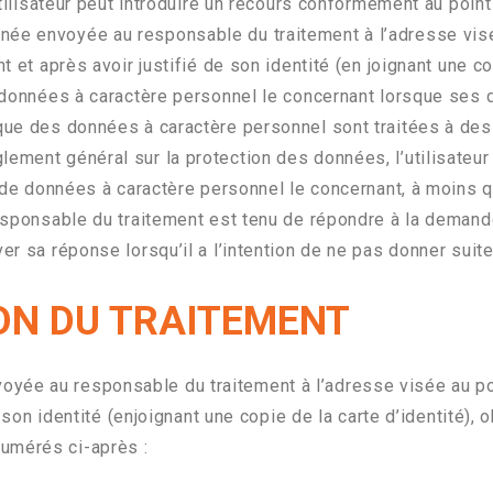
’utilisateur peut introduire un recours conformément au point
née envoyée au responsable du traitement à l’adresse visé
t et après avoir justifié de son identité (en joignant une co
es données à caractère personnel le concernant lorsque ses
sque des données à caractère personnel sont traitées à des 
ement général sur la protection des données, l’utilisateur 
nt de données à caractère personnel le concernant, à moins 
responsable du traitement est tenu de répondre à la demande
ver sa réponse lorsqu’il a l’intention de ne pas donner suit
ION DU TRAITEMENT
yée au responsable du traitement à l’adresse visée au po
e son identité (enjoignant une copie de la carte d’identité), 
umérés ci-après :