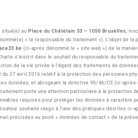
3
situé(e) au
Place du Châtelain 33 – 1050 Bruxelles
, ins
nommé(e) « le responsable du traitement »). L’objet de la p
lace33.be
(ci-après dénommé le « site web ») de la manièr
harte s’inscrit dans le souhait du responsable du traitemen
ection de la vie privée à l’égard des traitements de donné
du 27 avril 2016 relatif à la protection des personnes phy
e ces données, et abrogeant la directive 95/46/CE (ci-aprè
aitement porte une attention particulière à la protection de
nnables requises pour protéger les données à caractère pers
utilisateur souhaite réagir à l’une des pratiques décrites ci-
email précisées au point « données de contact » de la prése